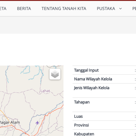
ETA
BERITA
TENTANG TANAH KITA
PUSTAKA
P
Tanggal Input
:
Nama Wilayah Kelola
:
Jenis Wilayah Kelola
:
Tahapan
:
Luas
:
Provinsi
:
Kabupaten
: