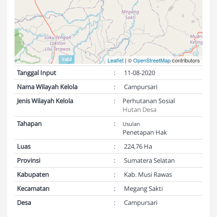
Validasi Peta:
Valid
Leaflet
| ©
OpenStreetMap
contributors
Tanggal Input
:
11-08-2020
Nama Wilayah Kelola
:
Campursari
Jenis Wilayah Kelola
:
Perhutanan Sosial
Hutan Desa
Tahapan
:
Usulan
Penetapan Hak
Luas
:
224,76 Ha
Provinsi
:
Sumatera Selatan
Kabupaten
:
Kab. Musi Rawas
Kecamatan
:
Megang Sakti
Desa
:
Campursari