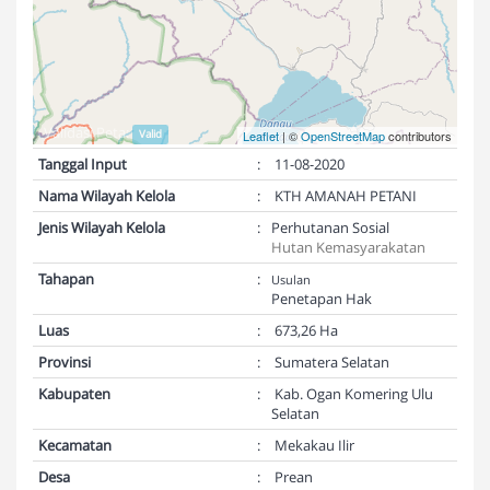
Validasi Peta:
Valid
Leaflet
| ©
OpenStreetMap
contributors
Tanggal Input
:
11-08-2020
Nama Wilayah Kelola
:
KTH AMANAH PETANI
Jenis Wilayah Kelola
:
Perhutanan Sosial
Hutan Kemasyarakatan
Tahapan
:
Usulan
Penetapan Hak
Luas
:
673,26 Ha
Provinsi
:
Sumatera Selatan
Kabupaten
:
Kab. Ogan Komering Ulu
Selatan
Kecamatan
:
Mekakau Ilir
Desa
:
Prean