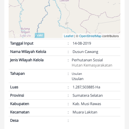
Validasi Peta:
Valid
Leaflet
| ©
OpenStreetMap
contributors
Tanggal Input
:
14-08-2019
Nama Wilayah Kelola
:
Dusun Cawang
Jenis Wilayah Kelola
:
Perhutanan Sosial
Hutan Kemasyarakatan
Tahapan
:
Usulan
Usulan
Luas
:
1.287,503885 Ha
Provinsi
:
Sumatera Selatan
Kabupaten
:
Kab. Musi Rawas
Kecamatan
:
Muara Lakitan
Desa
: