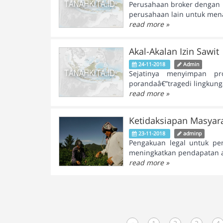
Perusahaan broker dengan p
perusahaan lain untuk mena
read more »
Akal-Akalan Izin Sawit
24-11-2018
Admin
Sejatinya menyimpan pr
porandaâ€”tragedi lingkunga
read more »
Ketidaksiapan Masyara
23-11-2018
adminp
Pengakuan legal untuk pen
meningkatkan pendapatan at
read more »