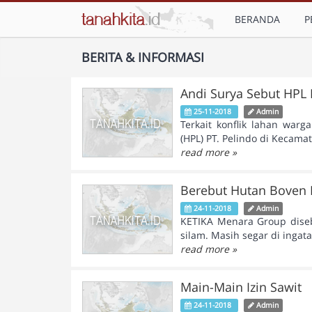
BERANDA
P
BERITA & INFORMASI
Andi Surya Sebut HPL 
25-11-2018
Admin
Terkait konflik lahan wa
(HPL) PT. Pelindo di Kecama
read more »
Berebut Hutan Boven 
24-11-2018
Admin
KETIKA Menara Group dise
silam. Masih segar di ingat
read more »
Main-Main Izin Sawit
24-11-2018
Admin