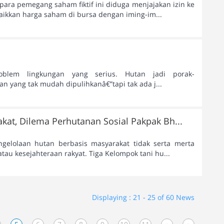
ara pemegang saham fiktif ini diduga menjajakan izin ke
ikkan harga saham di bursa dengan iming-im...
oblem lingkungan yang serius. Hutan jadi porak-
n yang tak mudah dipulihkanâ€”tapi tak ada j...
kat, Dilema Perhutanan Sosial Pakpak Bh...
gelolaan hutan berbasis masyarakat tidak serta merta
au kesejahteraan rakyat. Tiga Kelompok tani hu...
Displaying : 21 - 25 of 60 News