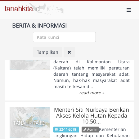
Toggl
BERITA & INFORMASI
Belum Ada Penetapan Hutan
Adat di Kaltara
Tampilkan
Sejumlah
23-11-2018
adminp
daerah di Kalimantan Utara
(Kaltara) telah memiliki peraturan
daerah tentang masyarakat adat.
Namun, hak-hak masyarakat adat
masih terkesan d...
read more »
Menteri Siti Nurbaya Berikan
Akses Kelola Hutan Kepada
10.50...
Kementerian
22-11-2018
Admin
Lingkungan Hidup dan Kehutanan