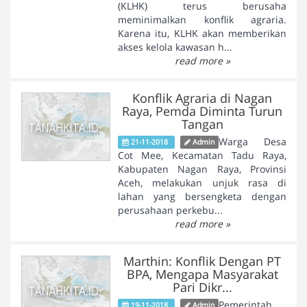
(KLHK) terus berusaha
meminimalkan konflik agraria.
Karena itu, KLHK akan memberikan
akses kelola kawasan h...
read more »
Konflik Agraria di Nagan
Raya, Pemda Diminta Turun
Tangan
Warga Desa
21-11-2018
Admin
Cot Mee, Kecamatan Tadu Raya,
Kabupaten Nagan Raya, Provinsi
Aceh, melakukan unjuk rasa di
lahan yang bersengketa dengan
perusahaan perkebu...
read more »
Marthin: Konflik Dengan PT
BPA, Mengapa Masyarakat
Pari Dikr...
Pemerintah
19-11-2018
Admin