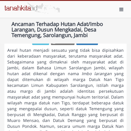
Toggl
Ancaman Terhadap Hutan Adat/Imbo
Larangan, Dusun Mengkadai, Desa
Temengung, Sarolangun, Jambi
ADMIN
03-09-2022
00:00 WIB
Areal hutan menjadi sesuatu yang tidak bisa dipisahkan
dari keberadaan masyarakat, terutama masyarakat adat.
Sebagaimana yang dimaknai oleh masyarakat adat di
Jambi, dalam Bahasa Limun Sarolangun Jambi, wilayah
hutan adat dikenal dengan nama
Imbo larangan
yang
dapat ditemukan di wilayah marga Datuk Nan Tigo
kecamatan Limun Kabupaten Sarolangun, istilah marga
atau margo di Jambi adalah identitas persekutuan
masyarakat adat yang mempunyai hukum teritorial. Dalam
wilayah marga datuk nan Tigo, terdapat beberapa datuk
yang mengepalai dusun, seperti datuk Temengung yang
berpusat di Mengkadai, Datuk Ranggo yang berpusat di
Muaro Mensao, dan Datuk Demang yang berpusat di
Dusun Pondok. Namun, secara umum marga Datuk Nan